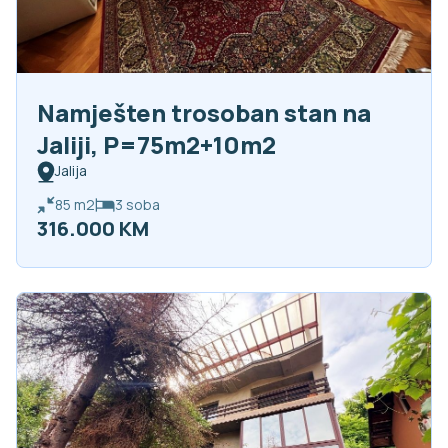
Namješten trosoban stan na
Jaliji, P=75m2+10m2
Jalija
85
m2
3
soba
316.000 KM