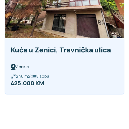
Kuća u Zenici, Travnička ulica
Zenica
246
m2
8
soba
425.000 KM