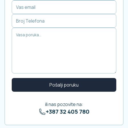
Leaflet
|
©
OpenStreetMap
contributors
Pošalji poruku
ili nas pozovite na:
+387 32 405 780