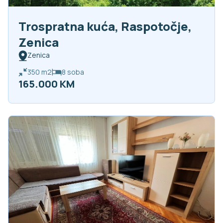
Trospratna kuća, Raspotočje,
Zenica
Zenica
350
m2
8
soba
165.000 KM