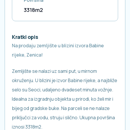
Površina
3318
m2
Kratki opis
Na prodaju zemljište u blizini izvora Babine
rijeke, Zenica!
Zemljište se nalazi uz sami put, u mirnom
okruženju. U blizini je izvor Babine rijeke, a najbliže
selo su Seoci, udaljeno dvadeset minuta vožnje.
Idealna za izgradnju objekta u prirodi, ko želi mir i
bijeg od gradske buke. Na parceli se ne nalaze
priključci za vodu, struju i slično. Ukupna površina
iznosi 3318m2.